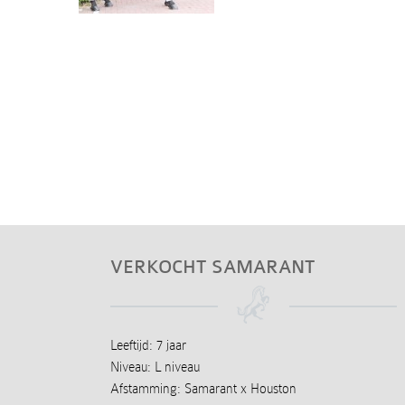
VERKOCHT SAMARANT
Leeftijd: 7 jaar
Niveau: L niveau
Afstamming: Samarant x Houston